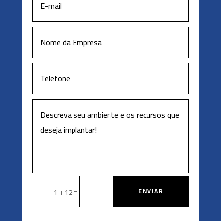
=
ENVIAR
1 + 12